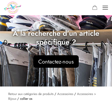
À la recherche d’un article
spécifique ?
Contactez-nous
Retour aux catégories de produits
/
Accessoires
/
Accessoires >
Bijoux
/ collier os