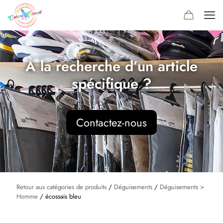
À la recherche d’un article
spécifique ?
Contactez-nous
Retour aux catégories de produits
/
Déguisements
/
Déguisements >
Homme
/ écossais bleu