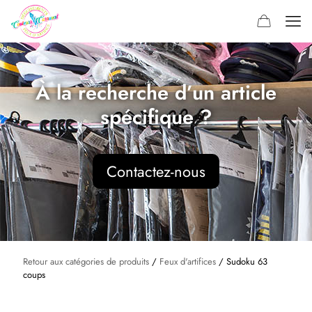
À la recherche d’un article
spécifique ?
Contactez-nous
Retour aux catégories de produits
/
Feux d'artifices
/ Sudoku 63
coups