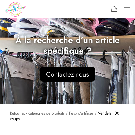
À la recherche d’un article
spécifique ?
Contactez-nous
Retour aux catégories de produits
/
Feux d'artifices
/ Vendeta 100
coups