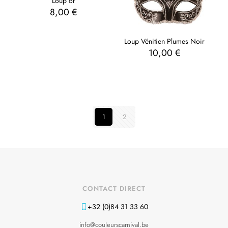
Loup or
8,00
€
Loup Vénitien Plumes Noir
10,00
€
1
2
CONTACT DIRECT
+32 (0)84 31 33 60
info@couleurscarnival.be