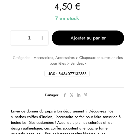
4,50
€
7 en stock
Ajouter au panier
Catégories :
Accessoires
,
Accessoires > Chapeaux et autres articles
pour têtes > Bandeaux
UGS :
8434077132388
Partager
Envie de donner du peps à ton déguisement ? Découvrez nos
superbes coiffes d’indien, l’accessoire parfait pour faire sensation à
toutes tes fêtes costumées ! Avec leurs plumes colorées et leur
design authentique, ces coiffes apportent une touche fun et
originale à ton look. Faciles à porter et ultra légères, elles