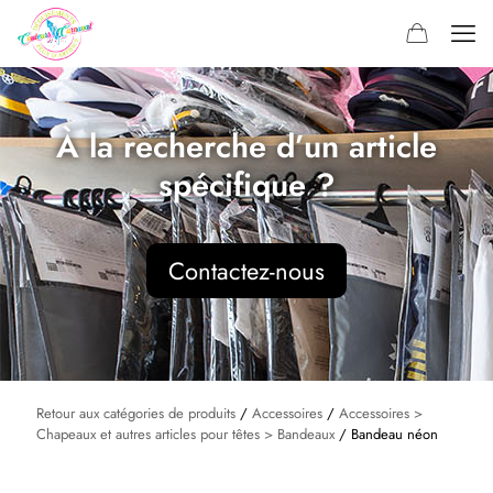
À la recherche d’un article
spécifique ?
Contactez-nous
Retour aux catégories de produits
/
Accessoires
/
Accessoires >
Chapeaux et autres articles pour têtes > Bandeaux
/ Bandeau néon