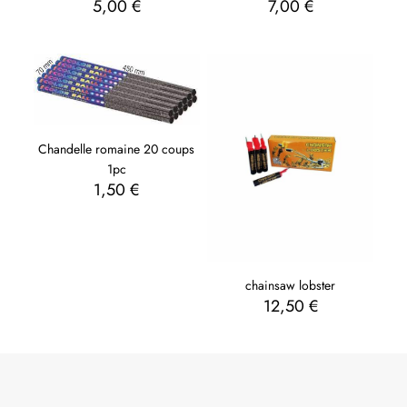
5,00
€
7,00
€
Chandelle romaine 20 coups
1pc
1,50
€
chainsaw lobster
12,50
€