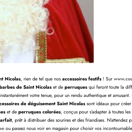
t Nicolas
, rien de tel que nos
accessoires festifs
! Sur
www.cou
barbes de Saint Nicolas
et de
perruques
qui feront toute la dif
instantanément votre tenue, pour un rendu authentique et amusant. 
cessoires de déguisement Saint Nicolas
sont idéaux pour créer 
hes
et de
perruques colorées
, conçus pour s’adapter à toutes les t
arfait
, prêt à distribuer des sourires et des friandises. N’attendez
be
ou passez nous voir en magasin pour choisir vos incontournabl