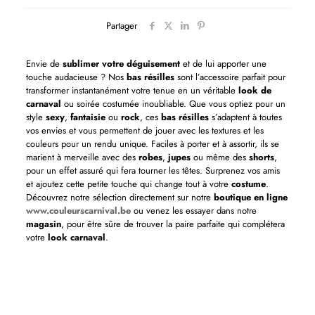
Partager
Envie de
sublimer votre déguisement
et de lui apporter une
touche audacieuse ? Nos
bas résilles
sont l’accessoire parfait pour
transformer instantanément votre tenue en un véritable
look de
carnaval
ou soirée costumée inoubliable. Que vous optiez pour un
style
sexy
,
fantaisie
ou
rock
, ces
bas résilles
s’adaptent à toutes
vos envies et vous permettent de jouer avec les textures et les
couleurs pour un rendu unique. Faciles à porter et à assortir, ils se
marient à merveille avec des
robes
,
jupes
ou même des
shorts
,
pour un effet assuré qui fera tourner les têtes. Surprenez vos amis
et ajoutez cette petite touche qui change tout à votre
costume
.
Découvrez notre sélection directement sur notre
boutique en ligne
www.couleurscarnival.be
ou venez les essayer dans notre
magasin
, pour être sûre de trouver la paire parfaite qui complétera
votre
look carnaval
.