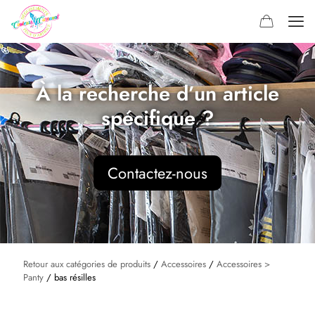
À la recherche d’un article
spécifique ?
Contactez-nous
Retour aux catégories de produits
/
Accessoires
/
Accessoires >
Panty
/ bas résilles