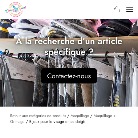
À la recherche d’un article
spécifique ?
Contactez-nous
Retour aux catégories de produits
/
Maquillage
/
Maquillage >
Grimage
/ Bijoux pour le visage et les doigts