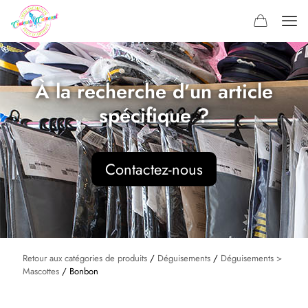
À la recherche d’un article
spécifique ?
Contactez-nous
Retour aux catégories de produits
/
Déguisements
/
Déguisements >
Mascottes
/ Bonbon