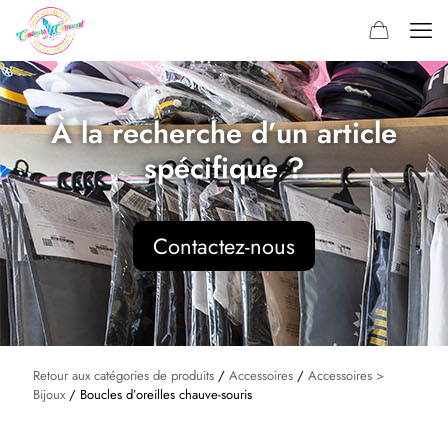
À la recherche d’un article
spécifique ?
Contactez-nous
Retour aux catégories de produits
/
Accessoires
/
Accessoires >
Bijoux
/ Boucles d’oreilles chauve-souris