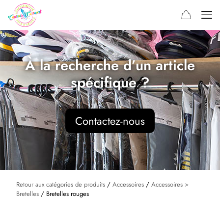
À la recherche d’un article
spécifique ?
Contactez-nous
Retour aux catégories de produits
/
Accessoires
/
Accessoires >
Bretelles
/ Bretelles rouges