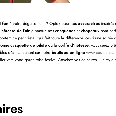
t
fun
à votre déguisement ? Optez pour nos
accessoires
inspirés 
e
hôtesse de l’air
glamour, nos
casquettes
et
chapeaux
sont parf
portent ce petit détail qui fait toute la différence lors d’une soiré
 bonne
casquette de pilote
ou la
coiffe d’hôtesse
, vous serez pr
bles dès maintenant sur notre
boutique en ligne
www.couleurscar
ller vers votre garde-robe festive. Attachez vos ceintures… le style 
aires