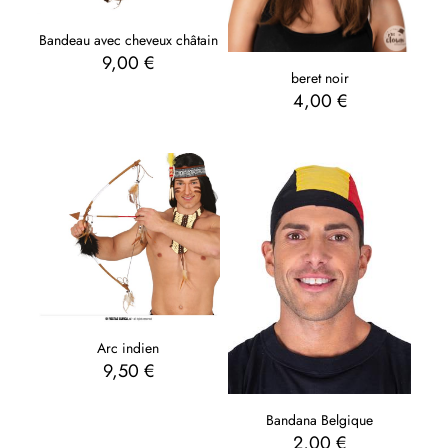
Bandeau avec cheveux châtain
9,00
€
beret noir
4,00
€
Arc indien
9,50
€
Bandana Belgique
2,00
€