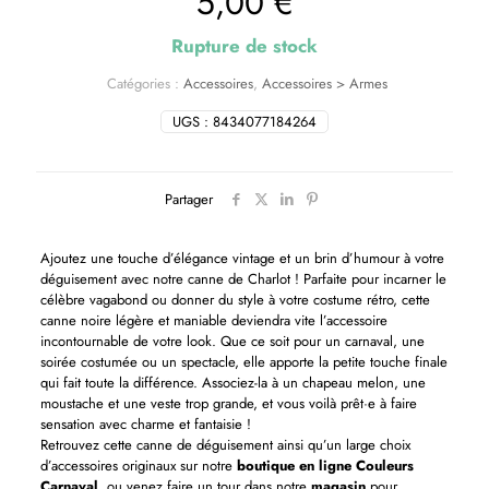
5,00
€
Rupture de stock
Catégories :
Accessoires
,
Accessoires > Armes
UGS :
8434077184264
Partager
Ajoutez une touche d’élégance vintage et un brin d’humour à votre
déguisement avec notre canne de Charlot ! Parfaite pour incarner le
célèbre vagabond ou donner du style à votre costume rétro, cette
canne noire légère et maniable deviendra vite l’accessoire
incontournable de votre look. Que ce soit pour un carnaval, une
soirée costumée ou un spectacle, elle apporte la petite touche finale
qui fait toute la différence. Associez-la à un chapeau melon, une
moustache et une veste trop grande, et vous voilà prêt·e à faire
sensation avec charme et fantaisie !
Retrouvez cette canne de déguisement ainsi qu’un large choix
d’accessoires originaux sur notre
boutique en ligne Couleurs
Carnaval
, ou venez faire un tour dans notre
magasin
pour