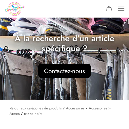
À la recherche d’un article
spécifique ?
Contactez-nous
Retour aux catégories de produits
/
Accessoires
/
Accessoires >
Armes
/ canne noire