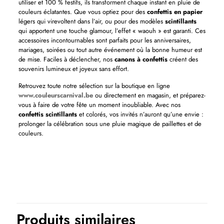
utiliser et 100 % festifs, ils transforment chaque instant en pluie de
couleurs éclatantes. Que vous optiez pour des
confettis en papier
légers qui virevoltent dans l’air, ou pour des modèles
scintillants
qui apportent une touche glamour, l’effet « waouh » est garanti. Ces
accessoires incontournables sont parfaits pour les anniversaires,
mariages, soirées ou tout autre événement où la bonne humeur est
de mise. Faciles à déclencher, nos
canons à confettis
créent des
souvenirs lumineux et joyeux sans effort.
Retrouvez toute notre sélection sur la boutique en ligne
www.couleurscarnival.be
ou directement en magasin, et préparez-
vous à faire de votre fête un moment inoubliable. Avec nos
confettis scintillants
et colorés, vos invités n’auront qu’une envie :
prolonger la célébration sous une pluie magique de paillettes et de
couleurs.
Couleurs
Rose
Produits similaires