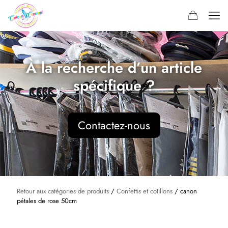
À la recherche d’un article
spécifique ?
Contactez-nous
Retour aux catégories de produits
/
Confettis et cotillons
/ canon
pétales de rose 50cm