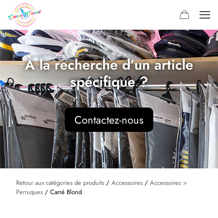
À la recherche d’un article
spécifique ?
Contactez-nous
Retour aux catégories de produits
/
Accessoires
/
Accessoires >
Perruques
/ Carré Blond