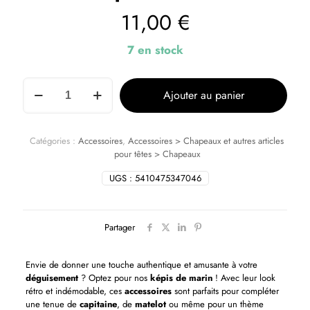
11,00
€
7 en stock
Ajouter au panier
Catégories :
Accessoires
,
Accessoires > Chapeaux et autres articles
pour têtes > Chapeaux
UGS :
5410475347046
Partager
Envie de donner une touche authentique et amusante à votre
déguisement
? Optez pour nos
képis de marin
! Avec leur look
rétro et indémodable, ces
accessoires
sont parfaits pour compléter
une tenue de
capitaine
, de
matelot
ou même pour un thème