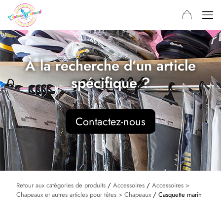
À la recherche d’un article
spécifique ?
Contactez-nous
Retour aux catégories de produits
/
Accessoires
/
Accessoires >
Chapeaux et autres articles pour têtes > Chapeaux
/ Casquette marin