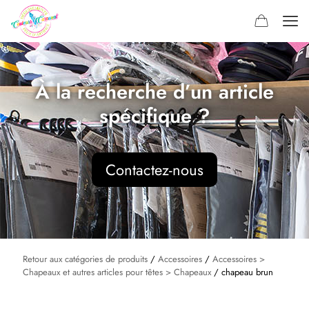
À la recherche d’un article
spécifique ?
Contactez-nous
Retour aux catégories de produits
/
Accessoires
/
Accessoires >
Chapeaux et autres articles pour têtes > Chapeaux
/ chapeau brun