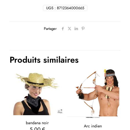
UGS :
8712364000665
Partager
Produits similaires
bandana noir
Arc indien
5,00
€