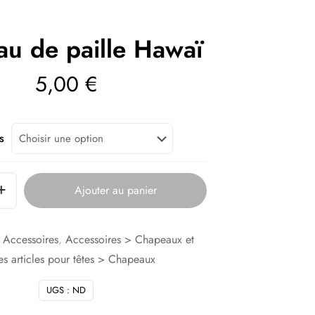
au de paille Hawaï
5,00
€
s
Ajouter au panier
:
Accessoires
,
Accessoires > Chapeaux et
es articles pour têtes > Chapeaux
UGS :
ND