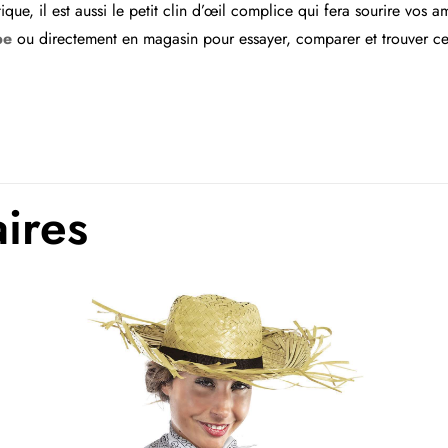
que, il est aussi le petit clin d’œil complice qui fera sourire vos a
be
ou directement en magasin pour essayer, comparer et trouver celu
Argent, Blanc, Bleu, Brun, Gris, Jaune, Multi c
Orange, Rose, Rouge
C
aires