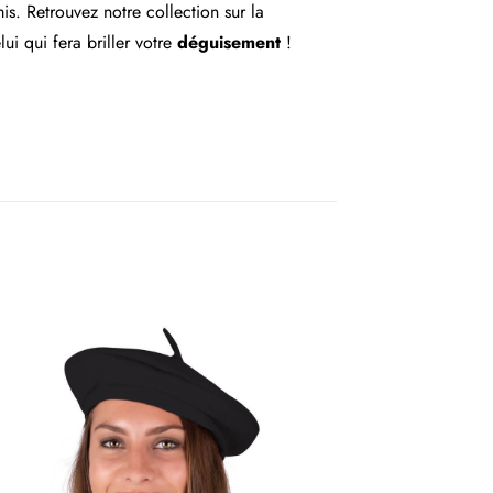
mis. Retrouvez notre collection sur la
i qui fera briller votre
déguisement
!
olor, Noir, Or,
, Vert, Violet
arnaval, Pays