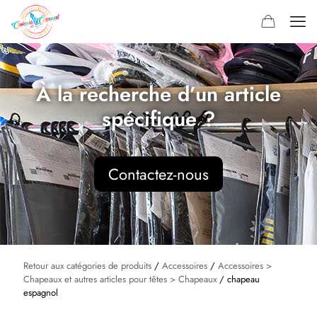
À la recherche d’un article
spécifique ?
Contactez-nous
Retour aux catégories de produits
/
Accessoires
/
Accessoires >
Chapeaux et autres articles pour têtes > Chapeaux
/ chapeau
espagnol