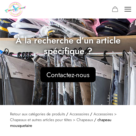
À la recherche d’un article
spécifique ?
Contactez-nous
Retour aux catégories de produits
/
Accessoires
/
Accessoires >
Chapeaux et autres articles pour têtes > Chapeaux
/ chapeau
mousquetaire