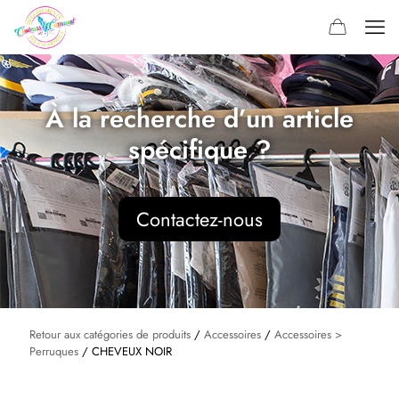
À la recherche d’un article
spécifique ?
Contactez-nous
Retour aux catégories de produits
/
Accessoires
/
Accessoires >
Perruques
/ CHEVEUX NOIR