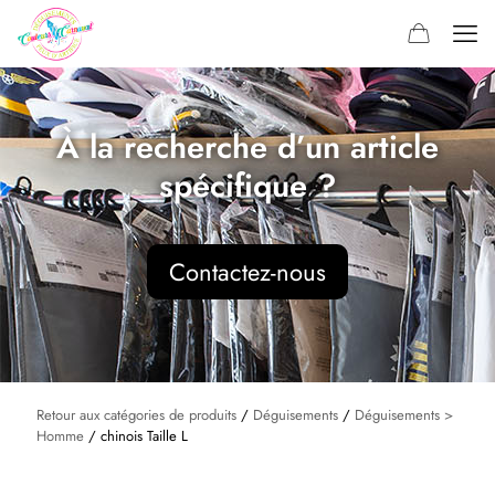
À la recherche d’un article
spécifique ?
Contactez-nous
Retour aux catégories de produits
/
Déguisements
/
Déguisements >
Homme
/ chinois Taille L