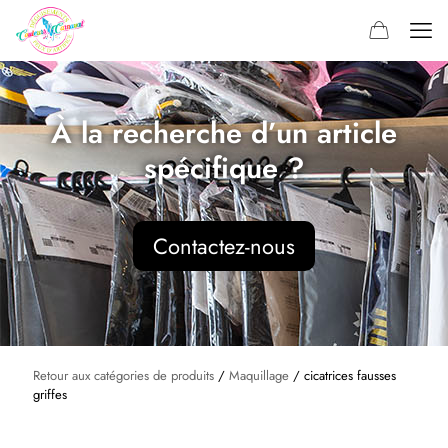
À la recherche d’un article
spécifique ?
Contactez-nous
Retour aux catégories de produits
/
Maquillage
/ cicatrices fausses
griffes