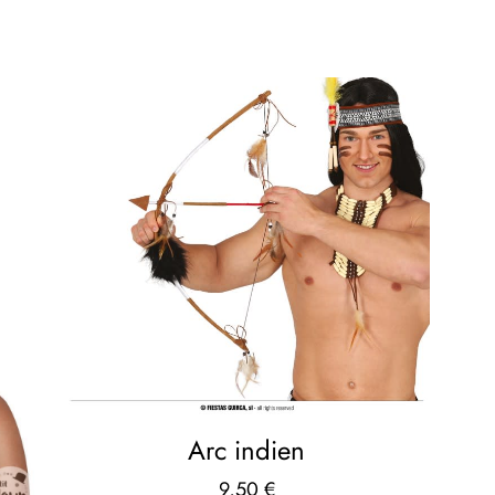
Arc indien
9,50
€