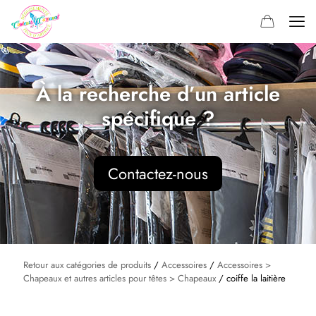
À la recherche d’un article
spécifique ?
Contactez-nous
Retour aux catégories de produits
/
Accessoires
/
Accessoires >
Chapeaux et autres articles pour têtes > Chapeaux
/ coiffe la laitière