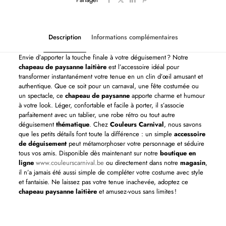
Description
Informations complémentaires
Envie d’apporter la touche finale à votre déguisement ? Notre
chapeau de paysanne laitière
est l’accessoire idéal pour
transformer instantanément votre tenue en un clin d’œil amusant et
authentique. Que ce soit pour un carnaval, une fête costumée ou
un spectacle, ce
chapeau de paysanne
apporte charme et humour
à votre look. Léger, confortable et facile à porter, il s’associe
parfaitement avec un tablier, une robe rétro ou tout autre
déguisement
thématique
. Chez
Couleurs Carnival
, nous savons
que les petits détails font toute la différence : un simple
accessoire
de déguisement
peut métamorphoser votre personnage et séduire
tous vos amis. Disponible dès maintenant sur notre
boutique en
ligne
www.couleurscarnival.be
ou directement dans notre
magasin
,
il n’a jamais été aussi simple de compléter votre costume avec style
et fantaisie. Ne laissez pas votre tenue inachevée, adoptez ce
chapeau paysanne laitière
et amusez-vous sans limites !
Couleurs