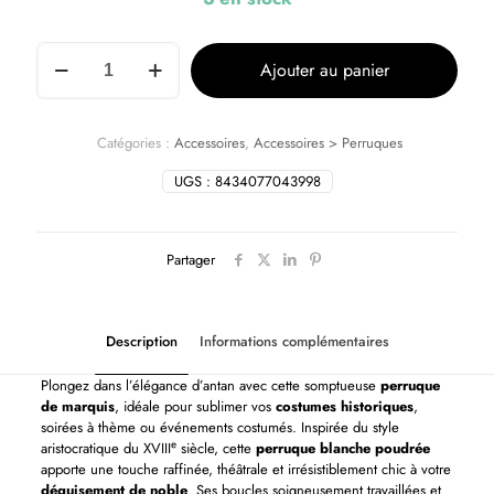
Ajouter au panier
Catégories :
Accessoires
,
Accessoires > Perruques
UGS :
8434077043998
Partager
Description
Informations complémentaires
Plongez dans l’élégance d’antan avec cette somptueuse
perruque
de marquis
, idéale pour sublimer vos
costumes historiques
,
soirées à thème ou événements costumés. Inspirée du style
aristocratique du XVIIIᵉ siècle, cette
perruque blanche poudrée
apporte une touche raffinée, théâtrale et irrésistiblement chic à votre
déguisement de noble
. Ses boucles soigneusement travaillées et