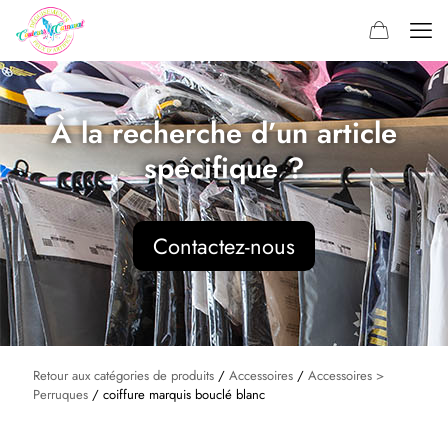
À la recherche d’un article
spécifique ?
Contactez-nous
Retour aux catégories de produits
/
Accessoires
/
Accessoires >
Perruques
/ coiffure marquis bouclé blanc