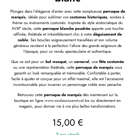
Plongez dans l’élégance d’antan avec cette somptueuse
perruque de
marquis
, idéale pour sublimer vos
costumes historiques
, soirées à
thème ou événements costumés. Inspirée du style aristocratique du
XVIIIᵉ siècle, cette
perruque blanche poudrée
apporte une touche
raffinée, théâtrale et irrésistiblement chic à votre
déguisement de
noble
. Ses boucles soigneusement travaillées et son volume
généreux recréent à la perfection l’allure des grands seigneurs de
l’époque, pour un rendu spectaculaire et authentique.
Que ce soit pour un
bal masqué
, un
carnaval
, une
fête costumée
ou une représentation théâtrale, cette
perruque de marquis
vous
garantit un look remarquable et mémorable. Confortable à porter,
facile à ajuster et conçue pour un effet maximal, elle est l’accessoire
incontournable pour incarner un personnage noble avec panache.
Retrouvez cette
perruque de marquis
dès maintenant sur la
boutique en ligne
www.couleurscarnival.be
ou directement en
magasin, pour donner vie à vos plus belles transformations.
15,00
€
3 en stock