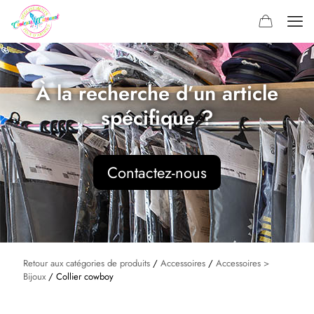
À la recherche d’un article
spécifique ?
Contactez-nous
Retour aux catégories de produits
/
Accessoires
/
Accessoires >
Bijoux
/ Collier cowboy