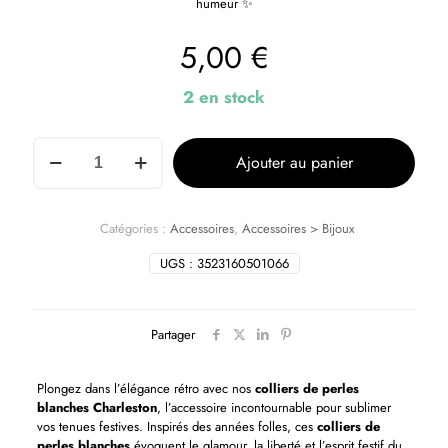
humeur ✨
5,00
€
2 en stock
Ajouter au panier
Catégories :
Accessoires
,
Accessoires > Bijoux
UGS :
3523160501066
Partager
Plongez dans l’élégance rétro avec nos
colliers de perles
blanches Charleston
, l’accessoire incontournable pour sublimer
vos tenues festives. Inspirés des années folles, ces
colliers de
perles blanches
évoquent le glamour, la liberté et l’esprit festif du