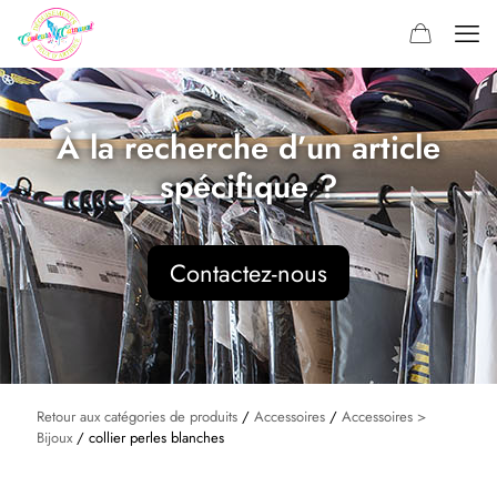
À la recherche d’un article
spécifique ?
Contactez-nous
Retour aux catégories de produits
/
Accessoires
/
Accessoires >
Bijoux
/ collier perles blanches