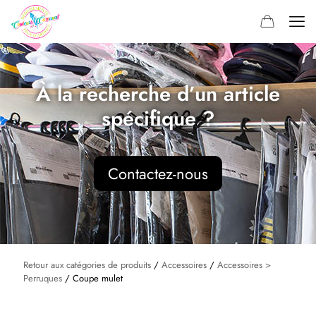
À la recherche d’un article
spécifique ?
Contactez-nous
Retour aux catégories de produits
/
Accessoires
/
Accessoires >
Perruques
/ Coupe mulet