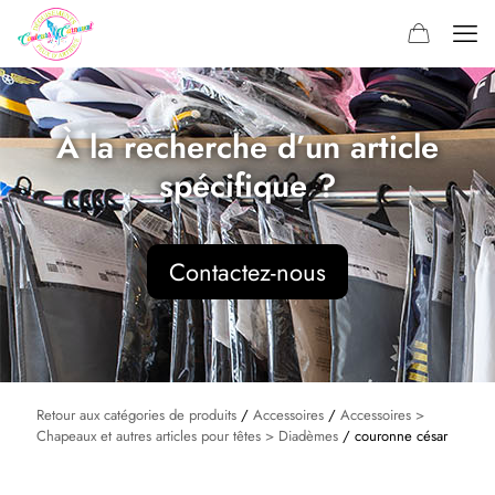
À la recherche d’un article
spécifique ?
Contactez-nous
Retour aux catégories de produits
/
Accessoires
/
Accessoires >
Chapeaux et autres articles pour têtes > Diadèmes
/ couronne césar