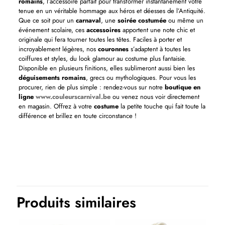
romains
, l’accessoire parfait pour transformer instantanément votre
tenue en un véritable hommage aux héros et déesses de l’Antiquité.
Que ce soit pour un
carnaval
, une
soirée costumée
ou même un
événement scolaire, ces
accessoires
apportent une note chic et
originale qui fera tourner toutes les têtes. Faciles à porter et
incroyablement légères, nos
couronnes
s’adaptent à toutes les
coiffures et styles, du look glamour au costume plus fantaisie.
Disponible en plusieurs finitions, elles sublimeront aussi bien les
déguisements romains
, grecs ou mythologiques. Pour vous les
procurer, rien de plus simple : rendez-vous sur notre
boutique en
ligne
www.couleurscarnival.be
ou venez nous voir directement
en magasin. Offrez à votre
costume
la petite touche qui fait toute la
différence et brillez en toute circonstance !
Couleurs
Or
Thème(s)
Films et séries, Historique
Produits similaires