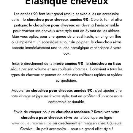
Élastique cheveux
Les années 90 font leur grand retour, et avec elles un accessoire
culte : le
chouchou pour cheveux années 90
. Coloré, fun et ultra
pratique, le
chouchou pour cheveux
est devenu l’indispensable
pour attacher ses cheveux avec style tout en évitant de les abîmer.
Que vous optiez pour une queue de cheval haute, un chignon flou
ou simplement un accessoire autour du poignet, le
chouchou rétro
apporte immédiatement une touche nostalgique et tendance à votre
look.
Inspiré directement de la
mode années 90
, le
chouchou en tissu
séduit par son volume et ses couleurs vibrantes. Il convient à tous les
types de cheveux et permet de créer des coiffures rapides et stylées
au quotidien.
Adopter un
chouchou pour cheveux années 90
, c’est ajouter une
note vintage et joyeuse à votre style, tout en profitant d’un accessoire
confortable et durable.
Envie de craquer pour ce
chouchou tendance
? Retrouvez votre
chouchou pour cheveux rétro
sur la boutique en ligne
www.couleurscarnival.be
ou directement en magasin chez Couleurs
Carnival. Un petit accessoire… pour un grand effet style !