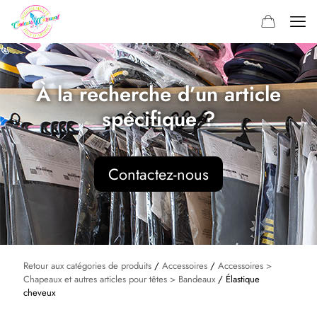
À la recherche d’un article
spécifique ?
Contactez-nous
Retour aux catégories de produits
/
Accessoires
/
Accessoires >
Chapeaux et autres articles pour têtes > Bandeaux
/ Élastique
cheveux