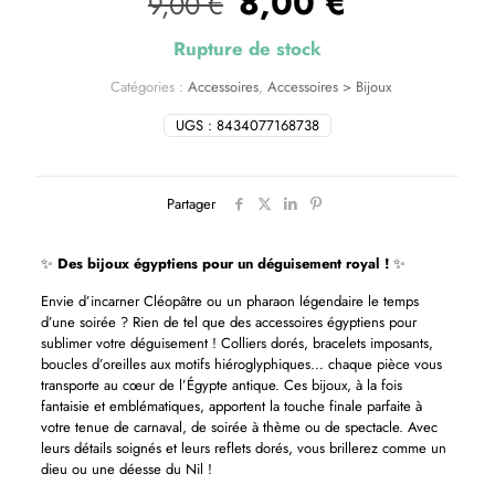
8,00
€
9,00
€
Rupture de stock
Catégories :
Accessoires
,
Accessoires > Bijoux
UGS :
8434077168738
Partager
✨
Des bijoux égyptiens pour un déguisement royal !
✨
Envie d’incarner Cléopâtre ou un pharaon légendaire le temps
d’une soirée ? Rien de tel que des accessoires égyptiens pour
sublimer votre déguisement ! Colliers dorés, bracelets imposants,
boucles d’oreilles aux motifs hiéroglyphiques… chaque pièce vous
transporte au cœur de l’Égypte antique. Ces bijoux, à la fois
fantaisie et emblématiques, apportent la touche finale parfaite à
votre tenue de carnaval, de soirée à thème ou de spectacle. Avec
leurs détails soignés et leurs reflets dorés, vous brillerez comme un
dieu ou une déesse du Nil !