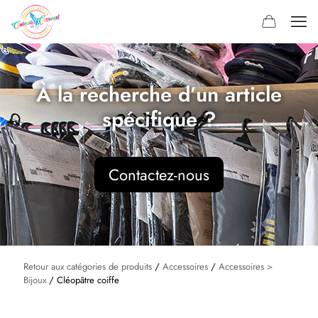
À la recherche d’un article
spécifique ?
Contactez-nous
Retour aux catégories de produits
/
Accessoires
/
Accessoires >
Bijoux
/ Cléopâtre coiffe