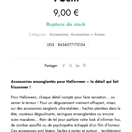
9,00
€
Rupture de stock
Catégories :
Accessoires
,
Accessoires > Armes
UGS :
8434077172124
Partager
Accessoires ensanglantés pour Halloween – le détail qui fait
frissonner !
Pour Halloween, chaque détail compte pour faire sensation… ou
semer la terreur ! Pour un déguisement vraiment effrayant, misez
sur des accessoires sanglants ultra-réalistes : haches plantées dans la
tête, couteaux dégoulinants, seringues ensanglantées ou encore
scies macabres… Rien de tel pour parfaire votre look d’infirmier fou,
de zombie assoiffé ou de psychopathe échappé d’un film d’horreur.
Ces accessoires sont légers, faciles à porter et surtout… terriblement