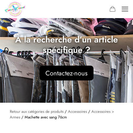
À la recherche d’un article
spécifique ?
Contactez-nous
Retour aux catégories de produits
/
Accessoires
/
Accessoires >
Armes
/ Machette avec sang 76cm