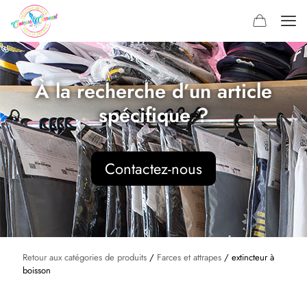
À la recherche d’un article
spécifique ?
Contactez-nous
Retour aux catégories de produits
/
Farces et attrapes
/ extincteur à
boisson