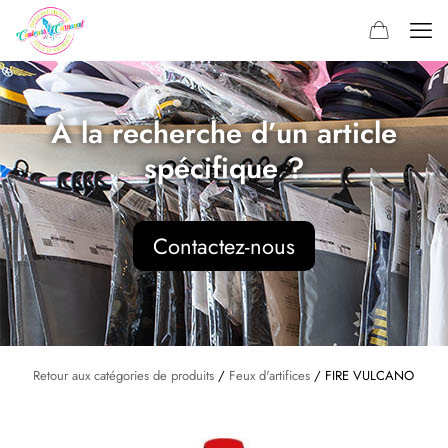
À la recherche d’un article
spécifique ?
Contactez-nous
Retour aux catégories de produits
/
Feux d'artifices
/ FIRE VULCANO