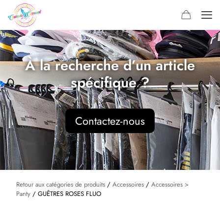
À la recherche d’un article
spécifique ?
Contactez-nous
Retour aux catégories de produits
/
Accessoires
/
Accessoires >
Panty
/ GUÊTRES ROSES FLUO