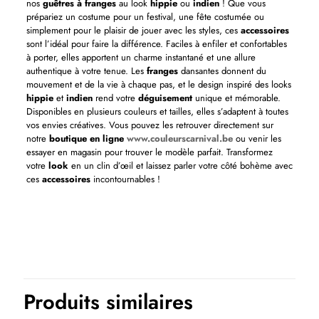
nos
guêtres à franges
au look
hippie
ou
indien
! Que vous
prépariez un costume pour un festival, une fête costumée ou
simplement pour le plaisir de jouer avec les styles, ces
accessoires
sont l’idéal pour faire la différence. Faciles à enfiler et confortables
à porter, elles apportent un charme instantané et une allure
authentique à votre tenue. Les
franges
dansantes donnent du
mouvement et de la vie à chaque pas, et le design inspiré des looks
hippie
et
indien
rend votre
déguisement
unique et mémorable.
Disponibles en plusieurs couleurs et tailles, elles s’adaptent à toutes
vos envies créatives. Vous pouvez les retrouver directement sur
notre
boutique en ligne
www.couleurscarnival.be
ou venir les
essayer en magasin pour trouver le modèle parfait. Transformez
votre
look
en un clin d’œil et laissez parler votre côté bohème avec
ces
accessoires
incontournables !
Couleurs
Brun
Thème(s)
Cow boy et indiens, Disco et hippie, années 60 et 70
Produits similaires