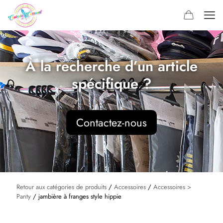
À la recherche d’un article
spécifique ?
Contactez-nous
Retour aux catégories de produits
/
Accessoires
/
Accessoires >
Panty
/ jambière à franges style hippie