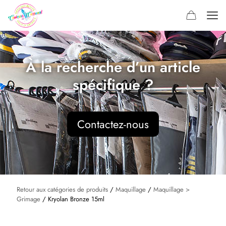
À la recherche d’un article
spécifique ?
Contactez-nous
Retour aux catégories de produits
/
Maquillage
/
Maquillage >
Grimage
/ Kryolan Bronze 15ml