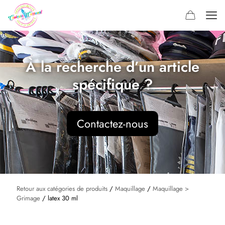
À la recherche d’un article
spécifique ?
Contactez-nous
Retour aux catégories de produits
/
Maquillage
/
Maquillage >
Grimage
/ latex 30 ml