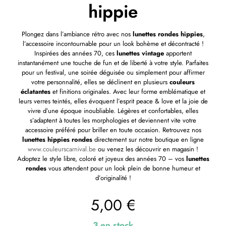
hippie
Plongez dans l’ambiance rétro avec nos
lunettes rondes hippies
,
l’accessoire incontournable pour un look bohème et décontracté !
Inspirées des années 70, ces
lunettes vintage
apportent
instantanément une touche de fun et de liberté à votre style. Parfaites
pour un festival, une soirée déguisée ou simplement pour affirmer
votre personnalité, elles se déclinent en plusieurs
couleurs
éclatantes
et finitions originales. Avec leur forme emblématique et
leurs verres teintés, elles évoquent l’esprit peace & love et la joie de
vivre d’une époque inoubliable. Légères et confortables, elles
s’adaptent à toutes les morphologies et deviennent vite votre
accessoire préféré pour briller en toute occasion. Retrouvez nos
lunettes hippies rondes
directement sur notre boutique en ligne
www.couleurscarnival.be
ou venez les découvrir en magasin !
Adoptez le style libre, coloré et joyeux des années 70 – vos
lunettes
rondes
vous attendent pour un look plein de bonne humeur et
d’originalité !
5,00
€
3 en stock