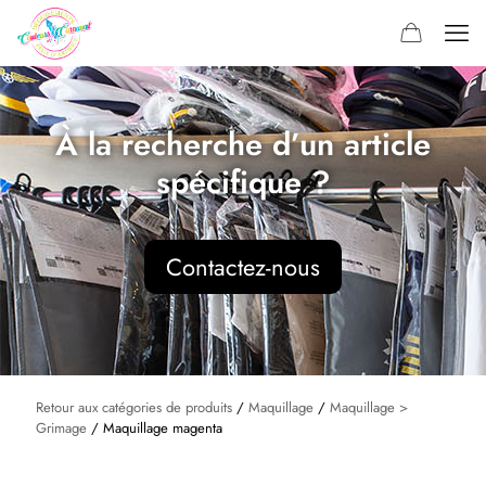
À la recherche d’un article
spécifique ?
Contactez-nous
Retour aux catégories de produits
/
Maquillage
/
Maquillage >
Grimage
/ Maquillage magenta