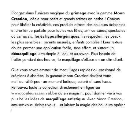
Plongez dans l’univers magique du
grimage
avec la gamme
Moon
Creation
, idéale pour petits et grands artistes en herbe ! Conçus
pour libérer la créativité, ces produits offrent des couleurs éclatantes
et une tenue parfaite pour toutes vos fêtes, anniversaires, spectacles
ou carnavals. Testés
hypoallergéniques
, ils respectent les peaux
les plus sensibles : parents rassurés, enfants comblés ! Leur texture
douce permet une application facile, sans effort, et surtout un
démaquillage
ultra-simple à l’eau et au savon. Plus besoin de
frotter pendant des heures, le maquillage s’efface en un clin d’œil.
Que vous soyez amateur de maquillages rapides ou passionné de
créations élaborées, la gamme Moon Creation devient votre
meilleur allié pour un moment ludique, coloré et sans tracas.
Retrouvez toute la collection directement en ligne sur
www.couleurscarnival.be
ou en magasin, pour donner vie à vos
plus belles idées de
maquillage artistique
. Avec Moon Creation,
amusez-vous, éclatez-vous… et laissez la magie des couleurs opérer
!