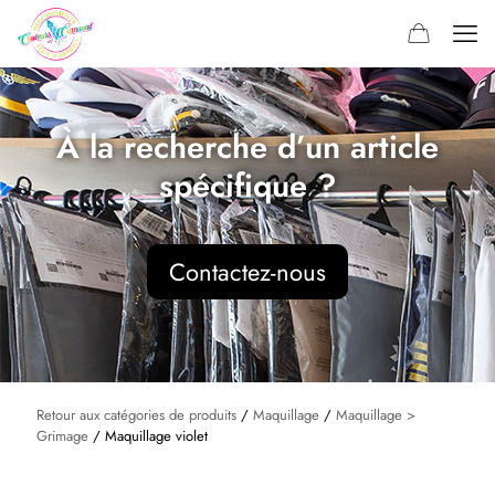
À la recherche d’un article
spécifique ?
Contactez-nous
Retour aux catégories de produits
/
Maquillage
/
Maquillage >
Grimage
/ Maquillage violet