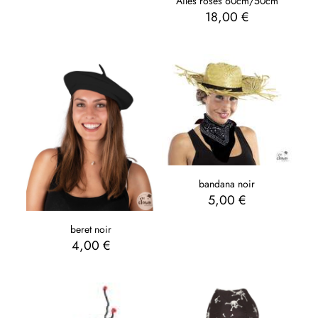
Ailes roses 60cm/50cm
18,00
€
bandana noir
5,00
€
beret noir
4,00
€