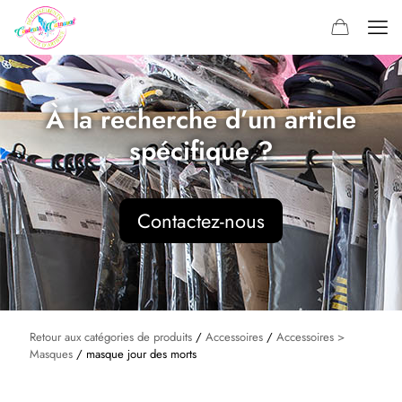
À la recherche d’un article
spécifique ?
Contactez-nous
Retour aux catégories de produits
/
Accessoires
/
Accessoires >
Masques
/ masque jour des morts