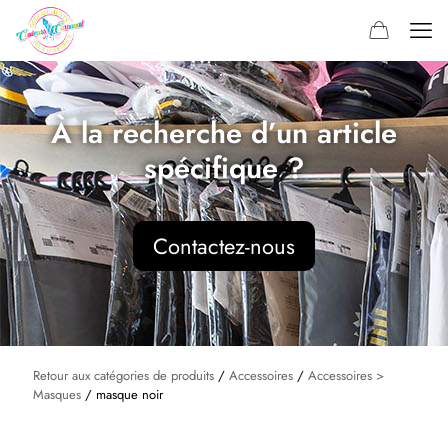
À la recherche d’un article
spécifique ?
Contactez-nous
Retour aux catégories de produits
/
Accessoires
/
Accessoires >
Masques
/ masque noir