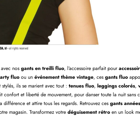
avec nos
gants en treilli fluo
, l’accessoire parfait pour
accessoi
arty fluo
ou un
événement thème vintage
, ces
gants fluo
appor
stylés, ils se marient avec tout :
tenues fluo
,
leggings colorés
,
t confort et liberté de mouvement, pour danser toute la nuit sans 
 la différence et attire tous les regards. Retrouvez ces
gants année
tre magasin. Transformez votre
déguisement rétro
en un look mé