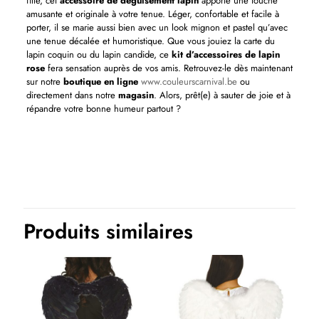
fille, cet
accessoire de déguisement lapin
apporte une touche
amusante et originale à votre tenue. Léger, confortable et facile à
porter, il se marie aussi bien avec un look mignon et pastel qu’avec
une tenue décalée et humoristique. Que vous jouiez la carte du
lapin coquin ou du lapin candide, ce
kit d’accessoires de lapin
rose
fera sensation auprès de vos amis. Retrouvez-le dès maintenant
sur notre
boutique en ligne
www.couleurscarnival.be
ou
directement dans notre
magasin
. Alors, prêt(e) à sauter de joie et à
répandre votre bonne humeur partout ?
Couleurs
Rose
Thème(s)
Animaux
Produits similaires