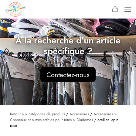
À la recherche d’un article
spécifique ?
Contactez-nous
Retour aux catégories de produits
/
Accessoires
/
Accessoires >
Chapeaux et autres articles pour têtes > Diadèmes
/ oreilles lapin
rose