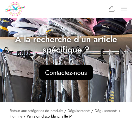
À la recherche d’un article
spécifique ?
Contactez-nous
Retour aux catégories de produits
/
Déguisements
/
Déguisements >
Homme
/ Pantalon disco blanc taille M